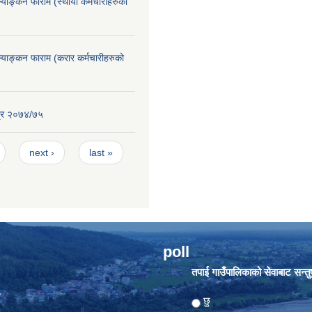
ूल्याङ्कन फाराम (स्थायी कर्मचारीहरुको
ूल्याङ्कन फाराम (करार कर्मचारीहरुको
्र २०७४/७५
next ›
last »
poll
तपाई गाउँपालिकाको सेवाबाट सन्तुष्
ा
Choices
छु