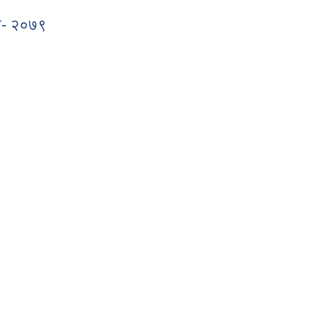
दन- २०७९
ेदन- २०७९