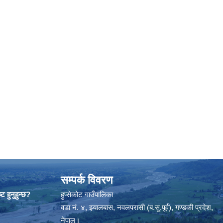
सम्पर्क विवरण
ट हुनुहुन्छ?
हुप्सेकोट गाउँपालिका
वडा नं. ४, झ्यालबास, नवलपरासी (ब.सु.पूर्व), गण्डकी प्रदेश,
नेपाल।