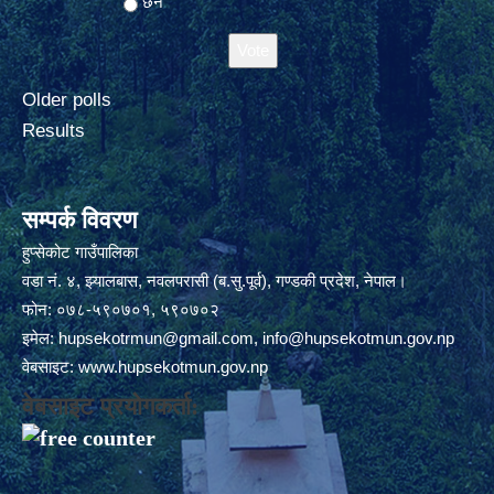
छैन
Older polls
Results
सम्पर्क विवरण
हुप्सेकोट गाउँपालिका
वडा नं. ४, झ्यालबास, नवलपरासी (ब.सु.पूर्व), गण्डकी प्रदेश, नेपाल।
फोन: ०७८-५९०७०१, ५९०७०२
इमेल:
hupsekotrmun@gmail.com
,
info@hupsekotmun.gov.np
वेबसाइट:
www.hupsekotmun.gov.np
वेबसाइट प्रयोगकर्ता: