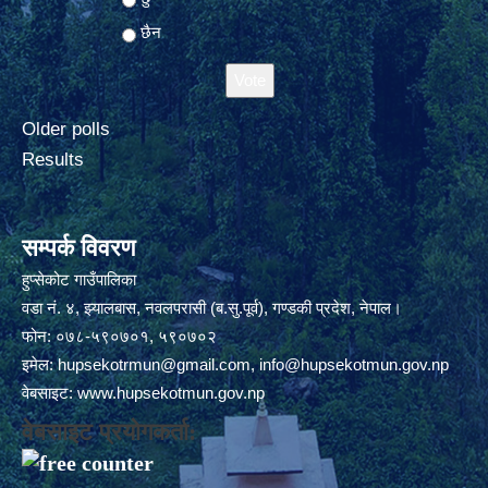
छैन
Older polls
Results
सम्पर्क विवरण
हुप्सेकोट गाउँपालिका
वडा नं. ४, झ्यालबास, नवलपरासी (ब.सु.पूर्व), गण्डकी प्रदेश, नेपाल।
फोन: ०७८-५९०७०१, ५९०७०२
इमेल:
hupsekotrmun@gmail.com
,
info@hupsekotmun.gov.np
वेबसाइट:
www.hupsekotmun.gov.np
वेबसाइट प्रयोगकर्ता: