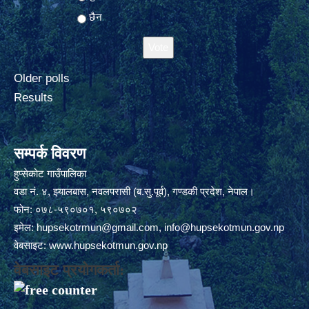
छैन
Older polls
Results
सम्पर्क विवरण
हुप्सेकोट गाउँपालिका
वडा नं. ४, झ्यालबास, नवलपरासी (ब.सु.पूर्व), गण्डकी प्रदेश, नेपाल।
फोन: ०७८-५९०७०१, ५९०७०२
इमेल:
hupsekotrmun@gmail.com
,
info@hupsekotmun.gov.np
वेबसाइट:
www.hupsekotmun.gov.np
वेबसाइट प्रयोगकर्ता: