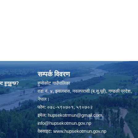
सम्पर्क विवरण
ट हुनुहुन्छ?
हुप्सेकोट गाउँपालिका
वडा नं. ४, झ्यालबास, नवलपरासी (ब.सु.पूर्व), गण्डकी प्रदेश,
नेपाल।
फोन: ०७८-५९०७०१, ५९०७०२
इमेल:
hupsekotrmun@gmail.com
,
info@hupsekotmun.gov.np
वेबसाइट:
www.hupsekotmun.gov.np