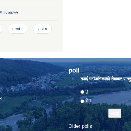
्र २०७४/७५
next ›
last »
poll
तपाई गाउँपालिकाको सेवाबाट सन्तुष्
ा
Choices
छु
र
छैन
Older polls