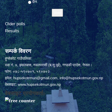
छैन
Older polls
Results
सम्पर्क विवरण
हुप्सेकोट गाउँपालिका
वडा नं. ४, झ्यालबास, नवलपरासी (ब.सु.पूर्व), गण्डकी प्रदेश, नेपाल।
फोन: ०७८-५९०७०१, ५९०७०२
इमेल:
hupsekotrmun@gmail.com
,
info@hupsekotmun.gov.np
वेबसाइट:
www.hupsekotmun.gov.np
वेबसाइट प्रयोगकर्ता: