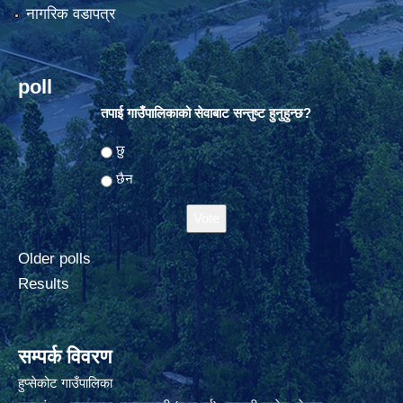
नागरिक वडापत्र
poll
तपाई गाउँपालिकाको सेवाबाट सन्तुष्ट हुनुहुन्छ?
Choices
छु
छैन
Older polls
Results
सम्पर्क विवरण
हुप्सेकोट गाउँपालिका