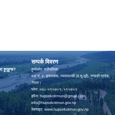
सम्पर्क विवरण
ट हुनुहुन्छ?
हुप्सेकोट गाउँपालिका
वडा नं. ४, झ्यालबास, नवलपरासी (ब.सु.पूर्व), गण्डकी प्रदेश,
नेपाल।
फोन: ०७८-५९०७०१, ५९०७०२
इमेल:
hupsekotrmun@gmail.com
,
info@hupsekotmun.gov.np
वेबसाइट:
www.hupsekotmun.gov.np