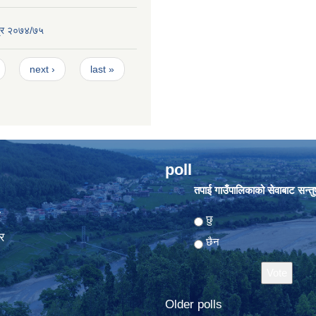
्र २०७४/७५
next ›
last »
poll
तपाई गाउँपालिकाको सेवाबाट सन्तुष्
ा
Choices
छु
र
छैन
Older polls