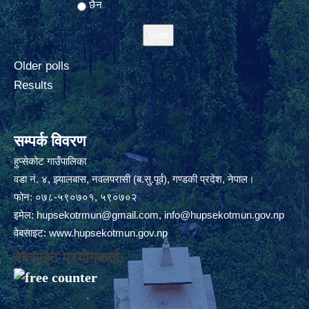
छैन
Older polls
Results
सम्पर्क विवरण
हुप्सेकोट गाउँपालिका
वडा नं. ४, झ्यालबास, नवलपरासी (ब.सु.पूर्व), गण्डकी प्रदेश, नेपाल।
फोन: ०७८-५९०७०१, ५९०७०२
इमेल:
hupsekotrmun@gmail.com
,
info@hupsekotmun.gov.np
वेबसाइट:
www.hupsekotmun.gov.np
वेबसाइट प्रयोगकर्ता: