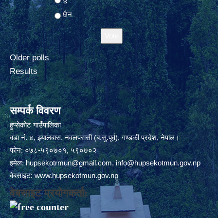
छैन
Older polls
Results
सम्पर्क विवरण
हुप्सेकोट गाउँपालिका
वडा नं. ४, झ्यालबास, नवलपरासी (ब.सु.पूर्व), गण्डकी प्रदेश, नेपाल।
फोन: ०७८-५९०७०१, ५९०७०२
इमेल:
hupsekotrmun@gmail.com
,
info@hupsekotmun.gov.np
वेबसाइट:
www.hupsekotmun.gov.np
वेबसाइट प्रयोगकर्ता: