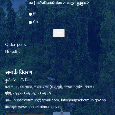
तपाई गाउँपालिकाको सेवाबाट सन्तुष्ट हुनुहुन्छ?
Choices
छु
छैन
Older polls
Results
सम्पर्क विवरण
हुप्सेकोट गाउँपालिका
वडा नं. ४, झ्यालबास, नवलपरासी (ब.सु.पूर्व), गण्डकी प्रदेश, नेपाल।
फोन: ०७८-५९०७०१, ५९०७०२
इमेल:
hupsekotrmun@gmail.com
,
info@hupsekotmun.gov.np
वेबसाइट:
www.hupsekotmun.gov.np