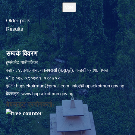
Older polls
Results
सम्पर्क विवरण
हुप्सेकोट गाउँपालिका
वडा नं. ४, झ्यालबास, नवलपरासी (ब.सु.पूर्व), गण्डकी प्रदेश, नेपाल।
फोन: ०७८-५९०७०१, ५९०७०२
इमेल:
hupsekotrmun@gmail.com
,
info@hupsekotmun.gov.np
वेबसाइट:
www.hupsekotmun.gov.np
वेबसाइट प्रयोगकर्ता: