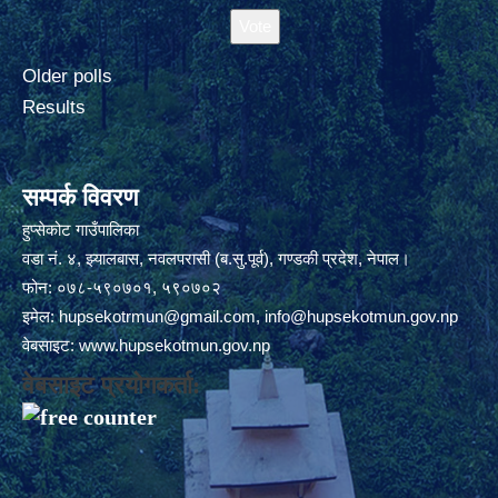
Older polls
Results
सम्पर्क विवरण
हुप्सेकोट गाउँपालिका
वडा नं. ४, झ्यालबास, नवलपरासी (ब.सु.पूर्व), गण्डकी प्रदेश, नेपाल।
फोन: ०७८-५९०७०१, ५९०७०२
इमेल:
hupsekotrmun@gmail.com
,
info@hupsekotmun.gov.np
वेबसाइट:
www.hupsekotmun.gov.np
वेबसाइट प्रयोगकर्ता: