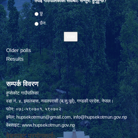
तपाई गाउँपालिकाको सेवाबाट सन्तुष्ट हुनुहुन्छ?
Choices
छु
छैन
Older polls
Results
सम्पर्क विवरण
हुप्सेकोट गाउँपालिका
वडा नं. ४, झ्यालबास, नवलपरासी (ब.सु.पूर्व), गण्डकी प्रदेश, नेपाल।
फोन: ०७८-५९०७०१, ५९०७०२
इमेल:
hupsekotrmun@gmail.com
,
info@hupsekotmun.gov.np
वेबसाइट:
www.hupsekotmun.gov.np
वेबसाइट प्रयोगकर्ता: