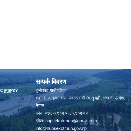
सम्पर्क विवरण
ट हुनुहुन्छ?
हुप्सेकोट गाउँपालिका
वडा नं. ४, झ्यालबास, नवलपरासी (ब.सु.पूर्व), गण्डकी प्रदेश,
नेपाल।
फोन: ०७८-५९०७०१, ५९०७०२
इमेल:
hupsekotrmun@gmail.com
,
info@hupsekotmun.gov.np