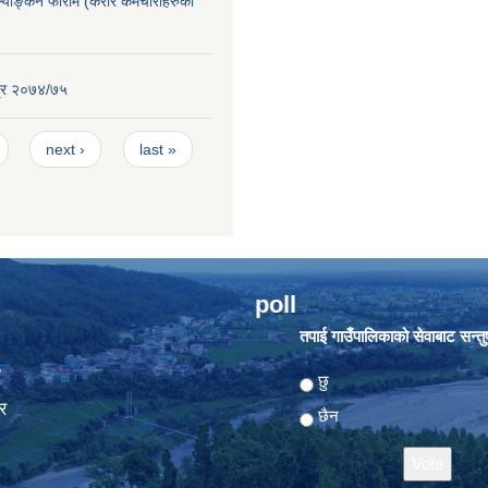
ूल्याङ्कन फाराम (करार कर्मचारीहरुको
्र २०७४/७५
next ›
last »
poll
तपाई गाउँपालिकाको सेवाबाट सन्तुष्
ा
Choices
छु
र
छैन