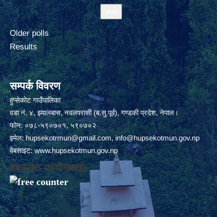
Older polls
Results
सम्पर्क विवरण
हुप्सेकोट गाउँपालिका
वडा नं. ४, झ्यालबास, नवलपरासी (ब.सु.पूर्व), गण्डकी प्रदेश, नेपाल।
फोन: ०७८-५९०७०१, ५९०७०२
इमेल:
hupsekotrmun@gmail.com
,
info@hupsekotmun.gov.np
वेबसाइट:
www.hupsekotmun.gov.np
वेबसाइट प्रयोगकर्ता: