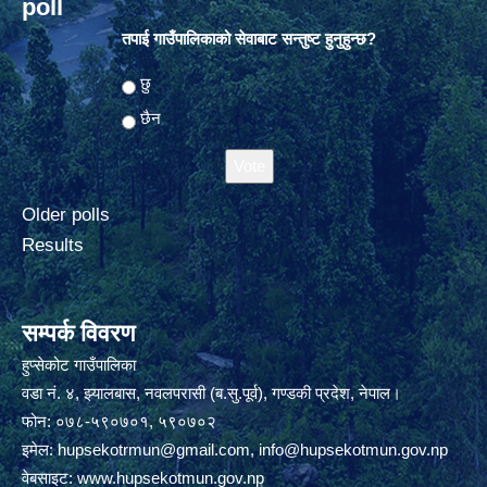
poll
तपाई गाउँपालिकाको सेवाबाट सन्तुष्ट हुनुहुन्छ?
Choices
छु
छैन
Older polls
Results
सम्पर्क विवरण
हुप्सेकोट गाउँपालिका
वडा नं. ४, झ्यालबास, नवलपरासी (ब.सु.पूर्व), गण्डकी प्रदेश, नेपाल।
फोन: ०७८-५९०७०१, ५९०७०२
इमेल:
hupsekotrmun@gmail.com
,
info@hupsekotmun.gov.np
वेबसाइट:
www.hupsekotmun.gov.np