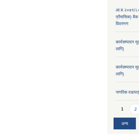
आ.ब.२०७९/८० का
त्रैमासिक) बैक 
विवरणण
कार्यसम्पादन म
लागि)
कार्यसम्पादन म
लागि)
नागरिक वडापत
Pages
1
2
अन्य