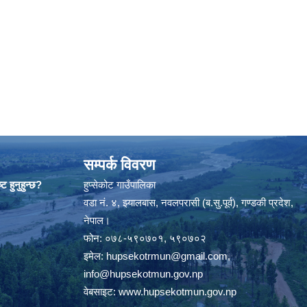
सम्पर्क विवरण
ट हुनुहुन्छ?
हुप्सेकोट गाउँपालिका
वडा नं. ४, झ्यालबास, नवलपरासी (ब.सु.पूर्व), गण्डकी प्रदेश,
नेपाल।
फोन: ०७८-५९०७०१, ५९०७०२
इमेल:
hupsekotrmun@gmail.com
,
info@hupsekotmun.gov.np
वेबसाइट:
www.hupsekotmun.gov.np