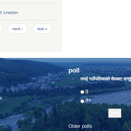
्र २०७४/७५
next ›
last »
poll
तपाई गाउँपालिकाको सेवाबाट सन्तुष्
ा
Choices
छु
र
छैन
Older polls