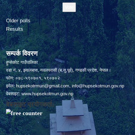
Older polls
Results
सम्पर्क विवरण
हुप्सेकोट गाउँपालिका
वडा नं. ४, झ्यालबास, नवलपरासी (ब.सु.पूर्व), गण्डकी प्रदेश, नेपाल।
फोन: ०७८-५९०७०१, ५९०७०२
इमेल:
hupsekotrmun@gmail.com
,
info@hupsekotmun.gov.np
वेबसाइट:
www.hupsekotmun.gov.np
वेबसाइट प्रयोगकर्ता: