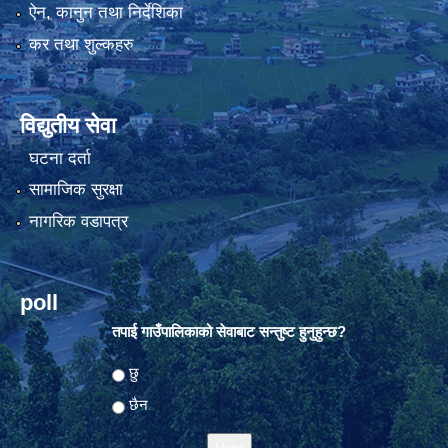
ऐन, कानुन तथा निर्देशिका
कर तथा शुल्कहरु
विद्युतीय सेवा
घटना दर्ता
सामाजिक सुरक्षा
नागरिक वडापत्र
poll
तपाई गाउँपालिकाको सेवाबाट सन्तुष्ट हुनुहुन्छ?
Choices
छु
छैन