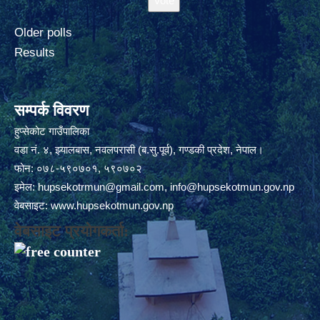
Older polls
Results
सम्पर्क विवरण
हुप्सेकोट गाउँपालिका
वडा नं. ४, झ्यालबास, नवलपरासी (ब.सु.पूर्व), गण्डकी प्रदेश, नेपाल।
फोन: ०७८-५९०७०१, ५९०७०२
इमेल:
hupsekotrmun@gmail.com
,
info@hupsekotmun.gov.np
वेबसाइट:
www.hupsekotmun.gov.np
वेबसाइट प्रयोगकर्ता: