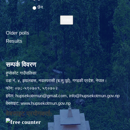
छैन
Older polls
Results
सम्पर्क विवरण
हुप्सेकोट गाउँपालिका
वडा नं. ४, झ्यालबास, नवलपरासी (ब.सु.पूर्व), गण्डकी प्रदेश, नेपाल।
फोन: ०७८-५९०७०१, ५९०७०२
इमेल:
hupsekotrmun@gmail.com
,
info@hupsekotmun.gov.np
वेबसाइट:
www.hupsekotmun.gov.np
वेबसाइट प्रयोगकर्ता: