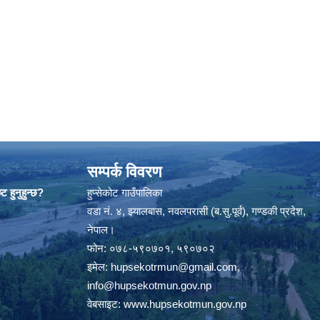
सम्पर्क विवरण
ट हुनुहुन्छ?
हुप्सेकोट गाउँपालिका
वडा नं. ४, झ्यालबास, नवलपरासी (ब.सु.पूर्व), गण्डकी प्रदेश,
नेपाल।
फोन: ०७८-५९०७०१, ५९०७०२
इमेल:
hupsekotrmun@gmail.com
,
info@hupsekotmun.gov.np
वेबसाइट:
www.hupsekotmun.gov.np