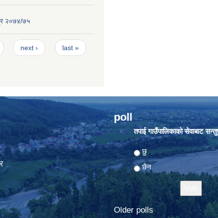
्र २०७४/७५
next ›
last »
poll
तपाई गाउँपालिकाको सेवाबाट सन्तुष्
ा
Choices
छु
र
छैन
Older polls