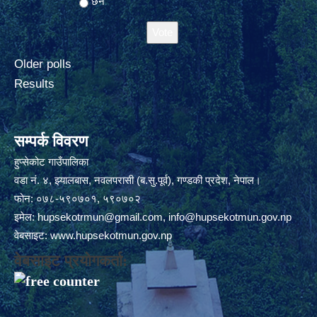
छैन
Older polls
Results
सम्पर्क विवरण
हुप्सेकोट गाउँपालिका
वडा नं. ४, झ्यालबास, नवलपरासी (ब.सु.पूर्व), गण्डकी प्रदेश, नेपाल।
फोन: ०७८-५९०७०१, ५९०७०२
इमेल:
hupsekotrmun@gmail.com
,
info@hupsekotmun.gov.np
वेबसाइट:
www.hupsekotmun.gov.np
वेबसाइट प्रयोगकर्ता: