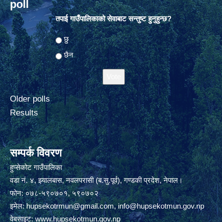
poll
तपाई गाउँपालिकाको सेवाबाट सन्तुष्ट हुनुहुन्छ?
Choices
छु
छैन
Older polls
Results
सम्पर्क विवरण
हुप्सेकोट गाउँपालिका
वडा नं. ४, झ्यालबास, नवलपरासी (ब.सु.पूर्व), गण्डकी प्रदेश, नेपाल।
फोन: ०७८-५९०७०१, ५९०७०२
इमेल:
hupsekotrmun@gmail.com
,
info@hupsekotmun.gov.np
वेबसाइट:
www.hupsekotmun.gov.np