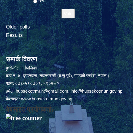
छैन
Older polls
Results
सम्पर्क विवरण
हुप्सेकोट गाउँपालिका
वडा नं. ४, झ्यालबास, नवलपरासी (ब.सु.पूर्व), गण्डकी प्रदेश, नेपाल।
फोन: ०७८-५९०७०१, ५९०७०२
इमेल:
hupsekotrmun@gmail.com
,
info@hupsekotmun.gov.np
वेबसाइट:
www.hupsekotmun.gov.np
वेबसाइट प्रयोगकर्ता: