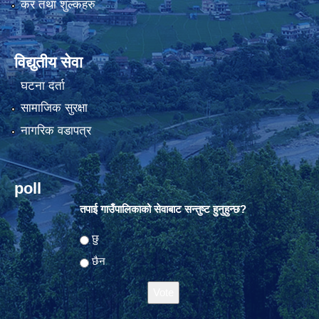
कर तथा शुल्कहरु
विद्युतीय सेवा
घटना दर्ता
सामाजिक सुरक्षा
नागरिक वडापत्र
poll
तपाई गाउँपालिकाको सेवाबाट सन्तुष्ट हुनुहुन्छ?
Choices
छु
छैन