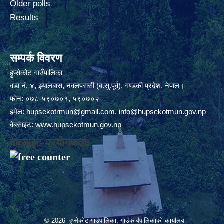
Older polls
Results
सम्पर्क विवरण
हुप्सेकोट गाउँपालिका
वडा नं. ४, झ्यालबास, नवलपरासी (ब.सु.पूर्व), गण्डकी प्रदेश, नेपाल।
फोन: ०७८-५९०७०१, ५९०७०२
इमेल:
hupsekotrmun@gmail.com
,
info@hupsekotmun.gov.np
वेबसाइट:
www.hupsekotmun.gov.np
वेबसाइट प्रयोगकर्ता:
© 2026 हुप्सेकोट गाउँपालिका, गाउँकार्यपालिकाको कार्यालय