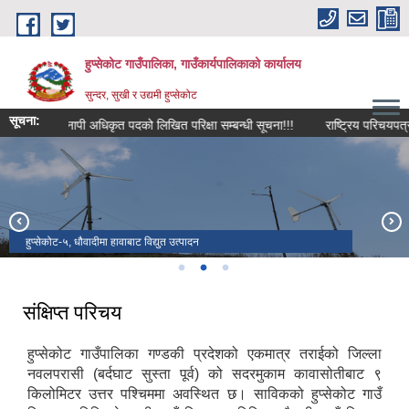
Skip to main content
हुप्सेकोट गाउँपालिका, गाउँकार्यपालिकाको कार्यालय
सुन्दर, सुखी र उद्यमी हुप्सेकोट
सूचना:
नापी अधिकृत पदको लिखित परिक्षा सम्बन्धी सूचना!!!
राष्‍ट्रिय परिचयपत्र दर्ता सम
हुप्सेकोट गाउँपालिकाको प्रशासकीय भवन
हुप्सेकोट-५, धौवादीमा हावाबाट विद्युत उत्पादन
हुप्सेकोट गा.पा. वडा नं. १ मा व्यवसायिक काक्रो खेतीको दृश्य
संक्षिप्त परिचय
हुप्सेकोट गाउँपालिका गण्डकी प्रदेशको एकमात्र तराईको जिल्ला
नवलपरासी (बर्दघाट सुस्ता पूर्व) को सदरमुकाम कावासोतीबाट ९
किलोमिटर उत्तर पश्चिममा अवस्थित छ। साविकको हुप्सेकोट गाउँ