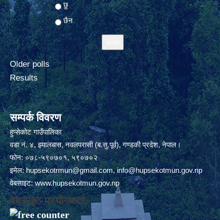
Choices
छु
छैन
Older polls
Results
सम्पर्क विवरण
हुप्सेकोट गाउँपालिका
वडा नं. ४, झ्यालबास, नवलपरासी (ब.सु.पूर्व), गण्डकी प्रदेश, नेपाल।
फोन: ०७८-५९०७०१, ५९०७०२
इमेल:
hupsekotrmun@gmail.com
,
info@hupsekotmun.gov.np
वेबसाइट:
www.hupsekotmun.gov.np
वेबसाइट प्रयोगकर्ता: