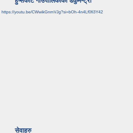
हुप्सेकोट गाउँपालिकाको डकुमेन्ट्री
https://youtu.be/CWwikGnmVJg?si=bOh-4n4Lf0fi3Y42
सेवाहरु