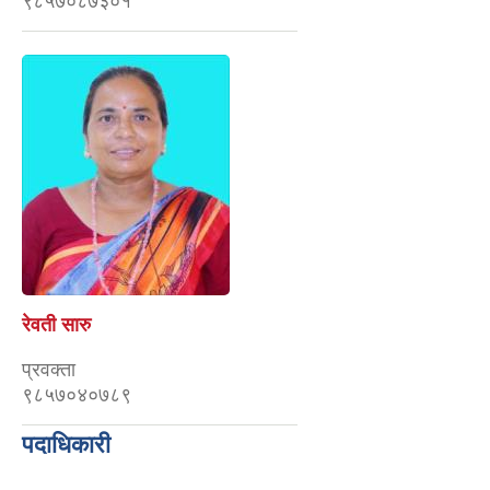
९८५७०८७३०१
रेवती सारु
प्रवक्ता
९८५७०४०७८९
पदाधिकारी