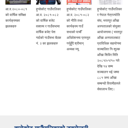
आ.व.२०८०-०८१
हुप्सेकोट गाउँपालिका
हुप्सेकोट गाउँपालिका
हुप्सेकोट गाउँपालिका
को वार्षिक समिक्षा
आ.व. २०८१-०८२
आ.व. २०८१-०८२
र नेपाल नेत्रज्योति
कार्यक्रमका
को वार्षिक बजेट
को नीति तथा
संघ, भरतपुर आँखा
झलकहरु
वक्तव्य र गाउँसभामा
कार्यक्रम गाउँ
अस्पतालको संयुक्त
वार्षिक बजेट पेश
सभाको पाचौँ
आयोजनामा ( भरतपुर
गर्दाको गाउँसभा बैठक
अधिवेशनमा प्रस्तुत
आँखा अस्पतालबाट
नं‍. २ का झलकहरु
गर्नुहुँदै श्रीमान्
प्राविधिक सहयोगमा
अध्यक्ष ज्यू
सञ्‍चालित निःशुल्क
आँखा शिविर मिति
२०८१/०१/१० गते
देखि १४ सम्म
सञ्‍चालन भई जम्मा
८८१ जना आँखा
सम्बन्धी विरामीहरुले
सेवालाभ लिए।